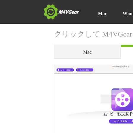
Mac
Win
クリックして M4VGe
Mac