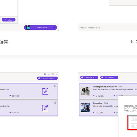
を編集
6