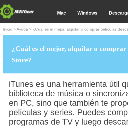
Mac
Windows
Descarg
Inicio
>
Ayuda
> ¿Cuál es el mejor, alquilar o comprar películas desd
¿Cuál es el mejor, alquilar o comprar
Store?
iTunes es una herramienta útil q
biblioteca de música o sincroniza
en PC, sino que también te prop
películas y series. Puedes compr
programas de TV y luego descar